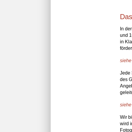
Das
In de
und 1
in Kl
förde
siehe
Jede 
des G
Angeb
geleit
siehe
Wir b
wird 
Fotog