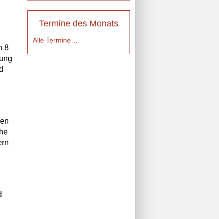
Termine des Monats
Alle Termine…
n 8
dung
d
men
che
ern
d