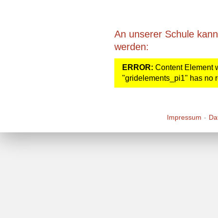
An unserer Schule kann
werden:
ERROR:
Content Element w
"gridelements_pi1" has no r
Impressum
Da